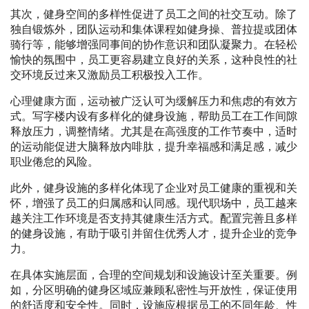
其次，健身空间的多样性促进了员工之间的社交互动。除了
独自锻炼外，团队运动和集体课程如健身操、普拉提或团体
骑行等，能够增强同事间的协作意识和团队凝聚力。在轻松
愉快的氛围中，员工更容易建立良好的关系，这种良性的社
交环境反过来又激励员工积极投入工作。
心理健康方面，运动被广泛认可为缓解压力和焦虑的有效方
式。写字楼内设有多样化的健身设施，帮助员工在工作间隙
释放压力，调整情绪。尤其是在高强度的工作节奏中，适时
的运动能促进大脑释放内啡肽，提升幸福感和满足感，减少
职业倦怠的风险。
此外，健身设施的多样化体现了企业对员工健康的重视和关
怀，增强了员工的归属感和认同感。现代职场中，员工越来
越关注工作环境是否支持其健康生活方式。配置完善且多样
的健身设施，有助于吸引并留住优秀人才，提升企业的竞争
力。
在具体实施层面，合理的空间规划和设施设计至关重要。例
如，分区明确的健身区域应兼顾私密性与开放性，保证使用
的舒适度和安全性。同时，设施应根据员工的不同年龄、性